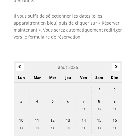
demande.
Il vous suffit de sélectionner les dates (elles
apparaitront en bleu) puis de cliquer sur « Réserver
maintenant ». Vous serez automatiquement rediriger
vers le formulaire de réservation.
août 2026
Lun
Mar
Mer
Jeu
Ven
Sam
Dim
1
2
3
4
5
6
7
8
9
1 €
1 €
1 €
10
11
12
13
14
15
16
1 €
1 €
1 €
1 €
1 €
1 €
1 €