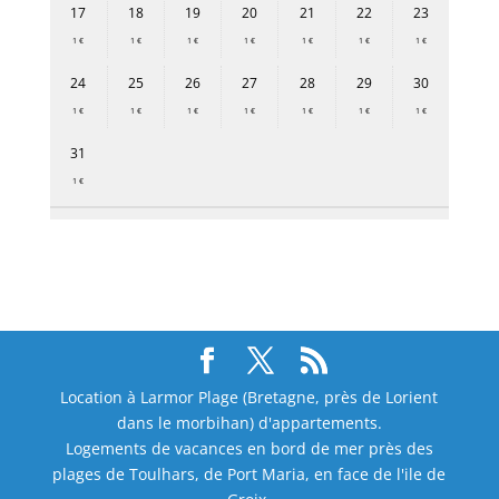
17
18
19
20
21
22
23
1 €
1 €
1 €
1 €
1 €
1 €
1 €
24
25
26
27
28
29
30
1 €
1 €
1 €
1 €
1 €
1 €
1 €
31
1 €
Location à Larmor Plage (Bretagne, près de Lorient
dans le morbihan) d'appartements.
Logements de vacances en bord de mer près des
plages de Toulhars, de Port Maria, en face de l'ile de