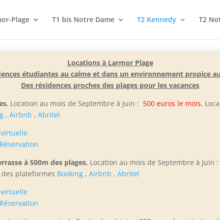
or-Plage
T1 bis Notre Dame
T2 Kennedy
T2 No
Locations à Larmor Plage
dences étudiantes au calme et dans un environnement propice a
Des résidences proches des plages pour les vacances
es.
Location au mois de Septembre à Juin :
500 euros le mois
. Loc
g
,
Airbnb
,
Abritel
 virtuelle
Réservation
rrasse à 500m des plages.
Location au mois de Septembre à Juin 
s des plateformes
Booking
,
Airbnb
,
Abritel
 virtuelle
Réservation