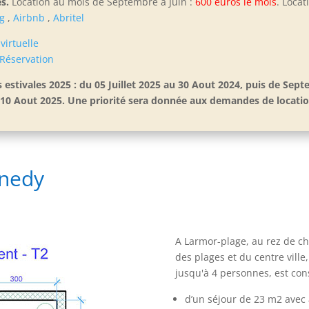
s.
Location au mois de Septembre à Juin :
600 euros le mois
. Locat
g
,
Airbnb
,
Abritel
 virtuelle
Réservation
s estivales 2025 : du 05 Juillet 2025 au 30 Aout 2024, puis de Sep
 au 10 Aout 2025. Une priorité sera donnée aux demandes de locat
nnedy
A Larmor-plage, au rez de ch
des plages et du centre vill
jusqu'à 4 personnes, est cons
d’un séjour de 23 m2 avec