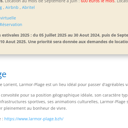
s.
Location au mois de Septembre à Juin :
600 euros le mois
. Locat
g
,
Airbnb
,
Abritel
 virtuelle
Réservation
s estivales 2025 : du 05 Juillet 2025 au 30 Aout 2024, puis de Sep
 au 10 Aout 2025. Une priorité sera donnée aux demandes de locat
ge
de Lorient, Larmor-Plage est un lieu idéal pour passer d'agréables 
e, convoitée pour sa position géographique idéale, son caractère typ
frastructures sportives, ses animations culturelles, Larmor-Plage s
ûter pleinement au bonheur de vivre.
e :
https://www.larmor-plage.bzh/