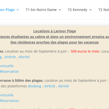
or-Plage
T1 bis Notre Dame
T2 Kennedy
T2 No
Locations à Larmor Plage
dences étudiantes au calme et dans un environnement propice a
Des résidences proches des plages pour les vacances
es.
Location au mois de Septembre à Juin :
500 euros le mois
. Loc
g
,
Airbnb
,
Abritel
 virtuelle
Réservation
rrasse à 500m des plages.
Location au mois de Septembre à Juin 
s des plateformes
Booking
,
Airbnb
,
Abritel
 virtuelle
Réservation