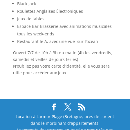
Black Jack
Roulettes Anglaises Électroniques
Jeux de tables
Espace Bar-Brasserie avec animations musicales
tous les week-ends
Restaurant le A, avec une vue sur l’océan
Ouvert 7/7 de 10h à 3h du matin (4h les vendredis,
samedis et veilles de jours fériés)
N’oubliez pas votre carte d’identité, elle vous sera
utile pour accéder aux jeux.
Location à Larmor Plage (Bretagne, près de Lorient
dans le morbihan) d'appartements.
Logements de vacances en bord de mer près des