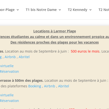
or-Plage
T1 bis Notre Dame
T2 Kennedy
T2 No
Locations à Larmor Plage
dences étudiantes au calme et dans un environnement propice a
Des résidences proches des plages pour les vacances
es.
Location au mois de Septembre à Juin :
500 euros le mois
. Loc
g
,
Airbnb
,
Abritel
 virtuelle
Réservation
rrasse à 500m des plages.
Location au mois de Septembre à Juin 
s des plateformes
Booking
,
Airbnb
,
Abritel
 virtuelle
Réservation