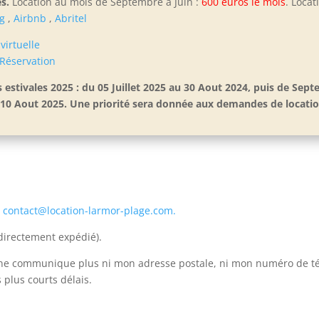
s.
Location au mois de Septembre à Juin :
600 euros le mois
. Locat
g
,
Airbnb
,
Abritel
 virtuelle
Réservation
s estivales 2025 : du 05 Juillet 2025 au 30 Aout 2024, puis de Sep
 au 10 Aout 2025. Une priorité sera donnée aux demandes de locat
:
contact@location-larmor-plage.com.
directement expédié).
e ne communique plus ni mon adresse postale, ni mon numéro de t
plus courts délais.